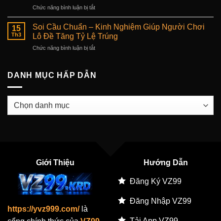
Mới
Thắng
ở
Chức năng bình luận bị tắt
VZ99
Nhất,
Lớn
Bí
–
An
Kíp
Ưu
Soi Cầu Chuẩn – Kinh Nghiệm Giúp Người Chơi
Toàn
15
Làm
Đãi
Th3
Lô Đề Tăng Tỷ Lệ Trúng
Giàu
Chào
ở
Chức năng bình luận bị tắt
Từ
Mừng
Soi
Lô
Tân
Cầu
Đề
Thủ
Chuẩn
DANH MỤC HẤP DẪN
–
Cực
–
Kinh
Hot
Kinh
Nghiệm
Nghiệm
Dành
Danh
Giúp
Cho
Mục
Người
Cược
Hấp
Chơi
Thủ
Lô
Dẫn
Đề
Tăng
Tỷ
Giới Thiệu
Hướng Dẫn
Lệ
Trúng
Đăng Ký VZ99
Đăng Nhập VZ99
https://yvz999.com/
là
Tải App VZ99