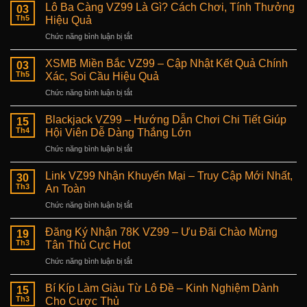
Kiện
Lô Ba Càng VZ99 Là Gì? Cách Chơi, Tính Thưởng
03
Livestream
Th5
Hiệu Quả
VZ99
ở
Chức năng bình luận bị tắt
Tặng
Lô
Code
Ba
58K:
XSMB Miền Bắc VZ99 – Cập Nhật Kết Quả Chính
03
Càng
Săn
Th5
Xác, Soi Cầu Hiệu Quả
VZ99
Thưởng
ở
Chức năng bình luận bị tắt
Là
Miễn
XSMB
Gì?
Phí,
Miền
Cách
Blackjack VZ99 – Hướng Dẫn Chơi Chi Tiết Giúp
Nhận
15
Bắc
Chơi,
Th4
Hội Viên Dễ Dàng Thắng Lớn
Quà
VZ99
Tính
Mỗi
ở
Chức năng bình luận bị tắt
–
Thưởng
Ngày
Blackjack
Cập
Hiệu
VZ99
Nhật
Link VZ99 Nhận Khuyến Mại – Truy Cập Mới Nhất,
Quả
30
–
Kết
Th3
An Toàn
Hướng
Quả
ở
Chức năng bình luận bị tắt
Dẫn
Chính
Link
Chơi
Xác,
VZ99
Chi
Đăng Ký Nhận 78K VZ99 – Ưu Đãi Chào Mừng
Soi
19
Nhận
Tiết
Th3
Tân Thủ Cực Hot
Cầu
Khuyến
Giúp
Hiệu
ở
Chức năng bình luận bị tắt
Mại
Hội
Quả
Đăng
–
Viên
Ký
Truy
Bí Kíp Làm Giàu Từ Lô Đề – Kinh Nghiệm Dành
Dễ
15
Nhận
Cập
Th3
Cho Cược Thủ
Dàng
78K