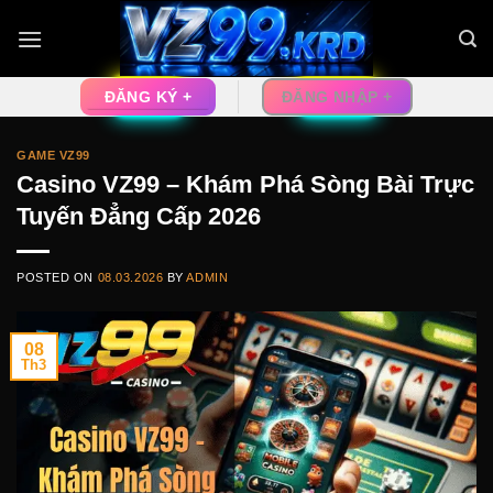
Skip
to
content
ĐĂNG KÝ +
ĐĂNG NHẬP +
GAME VZ99
Casino VZ99 – Khám Phá Sòng Bài Trực
Tuyến Đẳng Cấp 2026
POSTED ON
08.03.2026
BY
ADMIN
08
Th3