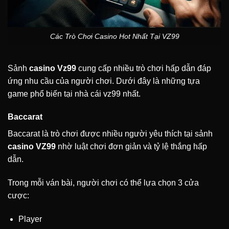
Các Trò Chơi Casino Hot Nhất Tại VZ99
Sảnh
casino Vz99
cung cấp nhiều trò chơi hấp dẫn đáp
ứng nhu cầu của người chơi. Dưới đây là những tựa
game phổ biến tại nhà cái vz99 nhất.
Baccarat
Baccarat là trò chơi được nhiều người yêu thích tại sảnh
casino VZ99
nhờ luật chơi đơn giản và tỷ lệ thắng hấp
dẫn.
Trong mỗi ván bài, người chơi có thể lựa chọn 3 cửa
cược:
Player