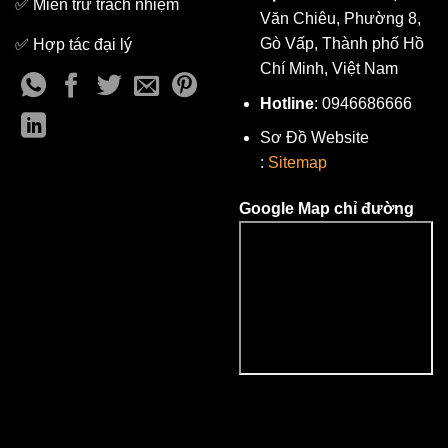
✅ Miễn trừ trách nhiệm
Văn Chiêu, Phường 8,
Gò Vấp, Thành phố Hồ
✅ Hợp tác đại lý
Chí Minh, Việt Nam
Hotline
: 0946686666
Sơ Đồ Website
:
Sitemap
Google Map chỉ đường