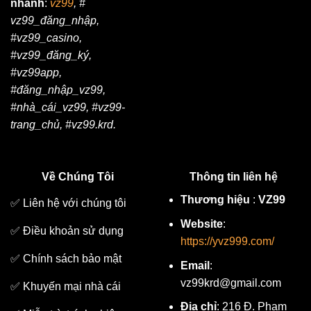
nhanh
:
vz99
, #
vz99_đăng_nhập,
#vz99_casino,
#vz99_đăng_ký,
#vz99app,
#đăng_nhập_vz99,
#nhà_cái_vz99, #vz99-
trang_chủ, #vz99.krd.
Về Chúng Tôi
Thông tin liên hệ
Thương hiệu
:
VZ99
✅ Liên hệ với chúng tôi
Website
:
✅ Điều khoản sử dụng
https://yvz999.com/
✅ Chính sách bảo mật
Email
:
vz99krd@gmail.com
✅ Khuyến mại nhà cái
Địa chỉ
: 216 Đ. Phạm